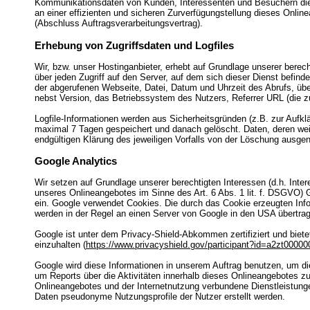
Kommunikationsdaten von Kunden, Interessenten und Besuchern dies
an einer effizienten und sicheren Zurverfügungstellung dieses Onli
(Abschluss Auftragsverarbeitungsvertrag).
Erhebung von Zugriffsdaten und Logfiles
Wir, bzw. unser Hostinganbieter, erhebt auf Grundlage unserer berech
über jeden Zugriff auf den Server, auf dem sich dieser Dienst befin
der abgerufenen Webseite, Datei, Datum und Uhrzeit des Abrufs, üb
nebst Version, das Betriebssystem des Nutzers, Referrer URL (die z
Logfile-Informationen werden aus Sicherheitsgründen (z.B. zur Aufk
maximal 7 Tagen gespeichert und danach gelöscht. Daten, deren weit
endgültigen Klärung des jeweiligen Vorfalls von der Löschung ausg
Google Analytics
Wir setzen auf Grundlage unserer berechtigten Interessen (d.h. Inte
unseres Onlineangebotes im Sinne des Art. 6 Abs. 1 lit. f. DSGVO) 
ein. Google verwendet Cookies. Die durch das Cookie erzeugten Inf
werden in der Regel an einen Server von Google in den USA übertrag
Google ist unter dem Privacy-Shield-Abkommen zertifiziert und biete
einzuhalten (
https://www.privacyshield.gov/participant?id=a2zt000
Google wird diese Informationen in unserem Auftrag benutzen, um d
um Reports über die Aktivitäten innerhalb dieses Onlineangebotes 
Onlineangebotes und der Internetnutzung verbundene Dienstleistung
Daten pseudonyme Nutzungsprofile der Nutzer erstellt werden.