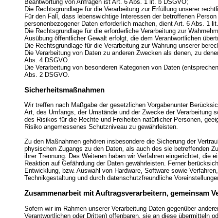
Beantwortung von Anfragen ist Art. 6 Abs. 1 lit. b DSGVO;
Die Rechtsgrundlage für die Verarbeitung zur Erfüllung unserer rechtl
Für den Fall, dass lebenswichtige Interessen der betroffenen Person
personenbezogener Daten erforderlich machen, dient Art. 6 Abs. 1 l
Die Rechtsgrundlage für die erforderliche Verarbeitung zur Wahrnehmu
Ausübung öffentlicher Gewalt erfolgt, die dem Verantwortlichen übert
Die Rechtsgrundlage für die Verarbeitung zur Wahrung unserer berecht
Die Verarbeitung von Daten zu anderen Zwecken als denen, zu dene
Abs. 4 DSGVO.
Die Verarbeitung von besonderen Kategorien von Daten (entspreche
Abs. 2 DSGVO.
Sicherheitsmaßnahmen
Wir treffen nach Maßgabe der gesetzlichen Vorgabenunter Berücksic
Art, des Umfangs, der Umstände und der Zwecke der Verarbeitung sow
des Risikos für die Rechte und Freiheiten natürlicher Personen, g
Risiko angemessenes Schutzniveau zu gewährleisten.
Zu den Maßnahmen gehören insbesondere die Sicherung der Vertraulic
physischen Zugangs zu den Daten, als auch des sie betreffenden Zug
ihrer Trennung. Des Weiteren haben wir Verfahren eingerichtet, di
Reaktion auf Gefährdung der Daten gewährleisten. Ferner berücksich
Entwicklung, bzw. Auswahl von Hardware, Software sowie Verfahren
Technikgestaltung und durch datenschutzfreundliche Voreinstellunge
Zusammenarbeit mit Auftragsverarbeitern, gemeinsam Ve
Sofern wir im Rahmen unserer Verarbeitung Daten gegenüber ander
Verantwortlichen oder Dritten) offenbaren, sie an diese übermitteln od