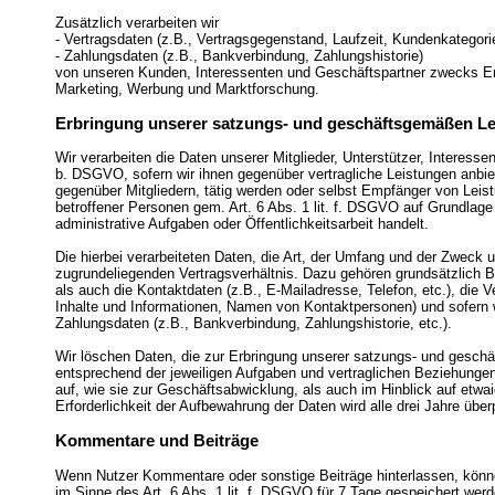
Zusätzlich verarbeiten wir
- Vertragsdaten (z.B., Vertragsgegenstand, Laufzeit, Kundenkategori
- Zahlungsdaten (z.B., Bankverbindung, Zahlungshistorie)
von unseren Kunden, Interessenten und Geschäftspartner zwecks Erb
Marketing, Werbung und Marktforschung.
Erbringung unserer satzungs- und geschäftsgemäßen L
Wir verarbeiten die Daten unserer Mitglieder, Unterstützer, Interesse
b. DSGVO, sofern wir ihnen gegenüber vertragliche Leistungen anbi
gegenüber Mitgliedern, tätig werden oder selbst Empfänger von Leis
betroffener Personen gem. Art. 6 Abs. 1 lit. f. DSGVO auf Grundlage
administrative Aufgaben oder Öffentlichkeitsarbeit handelt.
Die hierbei verarbeiteten Daten, die Art, der Umfang und der Zweck 
zugrundeliegenden Vertragsverhältnis. Dazu gehören grundsätzlich 
als auch die Kontaktdaten (z.B., E-Mailadresse, Telefon, etc.), die
Inhalte und Informationen, Namen von Kontaktpersonen) und sofern w
Zahlungsdaten (z.B., Bankverbindung, Zahlungshistorie, etc.).
Wir löschen Daten, die zur Erbringung unserer satzungs- und geschä
entsprechend der jeweiligen Aufgaben und vertraglichen Beziehungen.
auf, wie sie zur Geschäftsabwicklung, als auch im Hinblick auf etwa
Erforderlichkeit der Aufbewahrung der Daten wird alle drei Jahre übe
Kommentare und Beiträge
Wenn Nutzer Kommentare oder sonstige Beiträge hinterlassen, könne
im Sinne des Art. 6 Abs. 1 lit. f. DSGVO für 7 Tage gespeichert wer